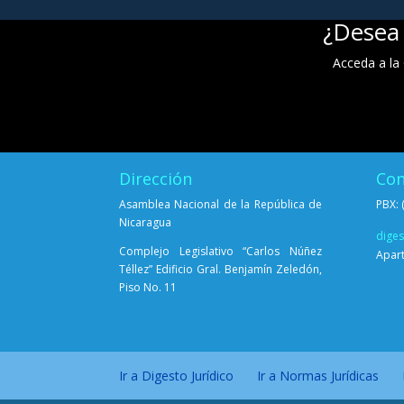
¿Desea 
Acceda a la 
Dirección
Con
Asamblea Nacional de la República de
PBX: 
Nicaragua
dige
Complejo Legislativo “Carlos Núñez
Apart
Téllez” Edificio Gral. Benjamín Zeledón,
Piso No. 11
Ir a Digesto Jurídico
Ir a Normas Jurídicas