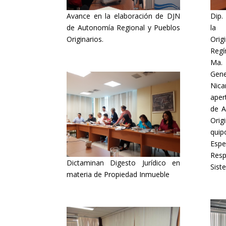
Avance en la elaboración de DJN
Dip.
de Autonomía Regional y Pueblos
la 
Originarios.
Orig
Regí
Ma. 
Gen
Nic
aper
de A
Ori
quip
Esp
Res
Dictaminan Digesto Jurídico en
Sist
materia de Propiedad Inmueble