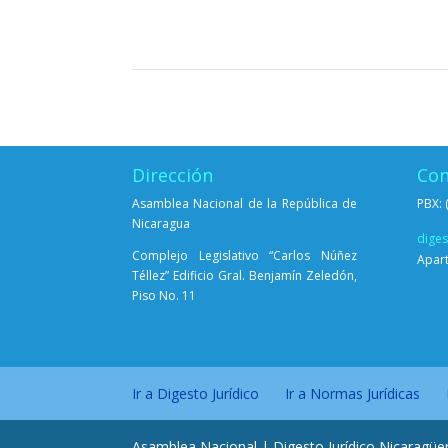
Dirección
Con
Asamblea Nacional de la República de
PBX: 
Nicaragua
dige
Complejo Legislativo “Carlos Núñez
Apart
Téllez” Edificio Gral. Benjamín Zeledón,
Piso No. 11
Ir a Digesto Jurídico
Ir a Normas Jurídicas
Asamblea Nacional | Digesto Jurídico Nicaragüe