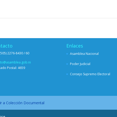
tacto
Enlaces
(505) 2276-8430 / 60
Asamblea Nacional
sto@asamblea.gob.ni
Poder Judicial
ado Postal: 4659
Consejo Supremo Electoral
Ir a Colección Documental
nse