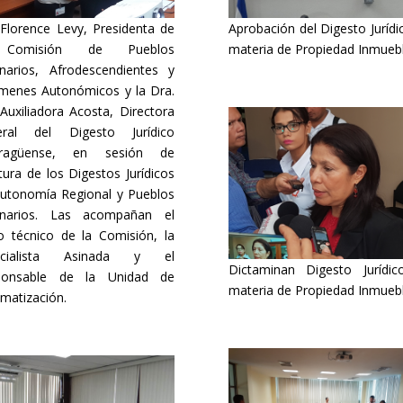
 Florence Levy, Presidenta de
Aprobación del Digesto Jurídi
Comisión de Pueblos
materia de Propiedad Inmueb
inarios, Afrodescendientes y
menes Autonómicos y la Dra.
Auxiliadora Acosta, Directora
eral del Digesto Jurídico
aragüense, en sesión de
tura de los Digestos Jurídicos
utonomía Regional y Pueblos
ginarios. Las acompañan el
o técnico de la Comisión, la
ecialista Asinada y el
Dictaminan Digesto Jurídi
ponsable de la Unidad de
materia de Propiedad Inmueb
ematización.