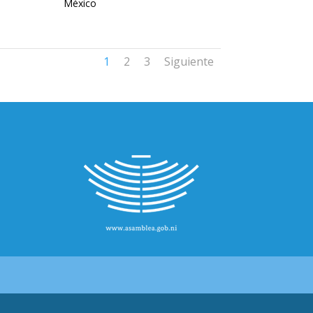
México
1
2
3
Siguiente